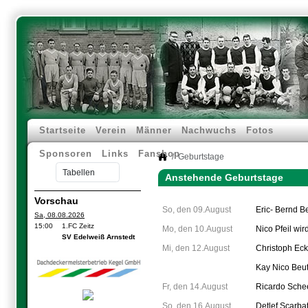
Startseite
Verein
Männer
Nachwuchs
Fotos
Sponsoren
Links
Fanshop
Geburtstage
Anstehende Geburtstage
Vorschau
So, den 09.August
Eric- Bernd Be
Sa, 08.08.2026
15:00
1.FC Zeitz
Mo, den 10.August
Nico Pfeil
wird
SV Edelweiß Arnstedt
Mi, den 12.August
Christoph Ec
Kay Nico Beut
Fr, den 14.August
Ricardo Sche
So, den 16.August
Detlef Scarba