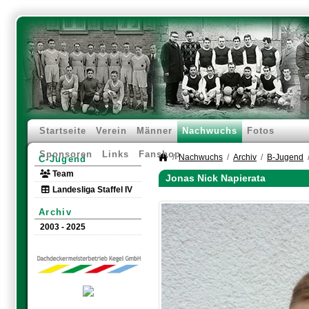
Startseite
Verein
Männer
Nachwuchs
Fotos
Sponsoren
Links
Fanshop
Nachwuchs
Archiv
B-Jugend
C-Jugend
Team
Jonas Nick Napierata
Landesliga Staffel IV
Archiv
2003 - 2025