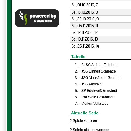
Sa, 01.10.2016
, 7
Sa, 15.10.2016
, 8
Sa, 22.10.2016
, 9
Sa, 05.11.2016
, 11
Sa, 12.11.2016
, 12
Sa, 19.11.2016
, 13
Sa, 26.11.2016
, 14
Tabelle
1.
BuSG Aufbau Eisleben
2.
JSG Einheit Schlenze
3.
JSG Mansfelder Grund II
4.
JSG Arnstein
5.
SV Edelweiß Arnstedt
6.
Rot-Weiß Großörner
7.
Merkur Volkstedt
Aktuelle Serie
2 Spiele verloren
2 Spiele nicht gewonnen