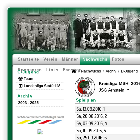
Startseite
Verein
Männer
Nachwuchs
Fotos
Sponsoren
Links
Fanshop
Nachwuchs
Archiv
D-Jugend
C-Jugend
Team
Kreisliga MSH 201
Landesliga Staffel IV
JSG Arnstein
Archiv
Spielplan
2003 - 2025
Sa, 13.08.2016
, 1
Sa, 20.08.2016
, 2
Sa, 03.09.2016
, 4
Sa, 10.09.2016
, 5
So, 25.09.2016
, 6