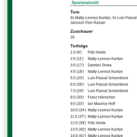
Spielstatistik
Tore
9x Matty-Lennox Kuntze
,
3x Luis-Pasca
Janosch Finn Rasser
Zuschauer
35
Torfolge
1:0 (9')
Fritz Heide
2:0 (11')
Matty-Lennox Kuntze
3:0 (17')
Damien Sroka
4:0 (18')
Matty-Lennox Kuntze
5:0 (20')
Luis-Pascal Scharnbeck
6:0 (26')
Luis-Pascal Scharnbeck
7:0 (29')
Luis-Pascal Scharnbeck
8:0 (30')
Franz Hänschen
9:0 (33')
Ian Maurice Hoff
10:0 (34')
Matty-Lennox Kuntze
11:0 (37')
Matty-Lennox Kuntze
12:0 (39')
Fritz Heide
13:0 (40')
Matty-Lennox Kuntze
14:0 (41')
Matty-Lennox Kuntze