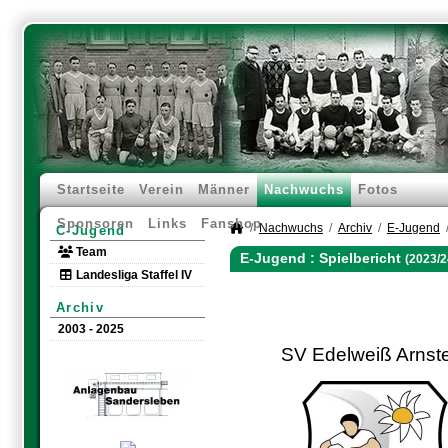
Startseite
Verein
Männer
Nachwuchs
Fotos
Sponsoren
Links
Fanshop
Nachwuchs
Archiv
E-Jugend
C-Jugend
Team
E-Jugend :
Spielbericht
(2023/2
Landesliga Staffel IV
Archiv
2003 - 2025
SV Edelweiß Arnst