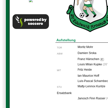
Aufstellung
Moritz Mohr
TOR
Damien Sroka
ABW
Franz Hänschen
C
Louis Milan Kupke
(
26'
Fritz Heide
MIT
Ian Maurice Hoff
Luis-Pascal Scharnbec
Matty-Lennox Kuntze
STU
Ersatzbank
Janosch Finn Rasser
(