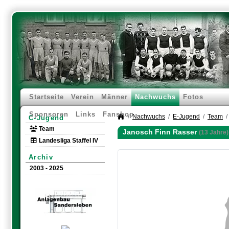
Startseite
Verein
Männer
Nachwuchs
Fotos
Sponsoren
Links
Fanshop
Nachwuchs
E-Jugend
Team
C-Jugend
Team
Janosch Finn Rasser
(13 Jahre)
Landesliga Staffel IV
Archiv
2003 - 2025