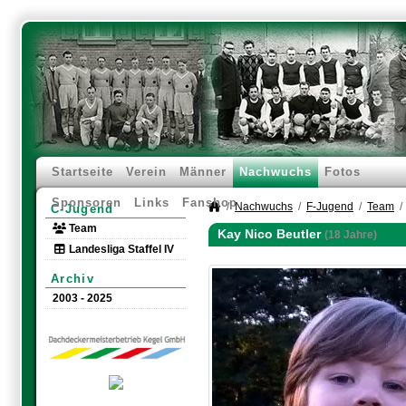
Startseite
Verein
Männer
Nachwuchs
Fotos
Sponsoren
Links
Fanshop
Nachwuchs
F-Jugend
Team
C-Jugend
Team
Kay Nico Beutler
(18 Jahre)
Landesliga Staffel IV
Archiv
2003 - 2025