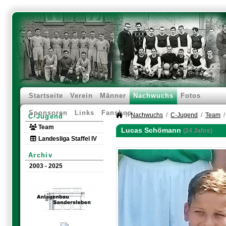
Startseite
Verein
Männer
Nachwuchs
Fotos
Sponsoren
Links
Fanshop
Nachwuchs
C-Jugend
Team
C-Jugend
Team
Lucas Schömann
(24 Jahre)
Landesliga Staffel IV
Archiv
2003 - 2025