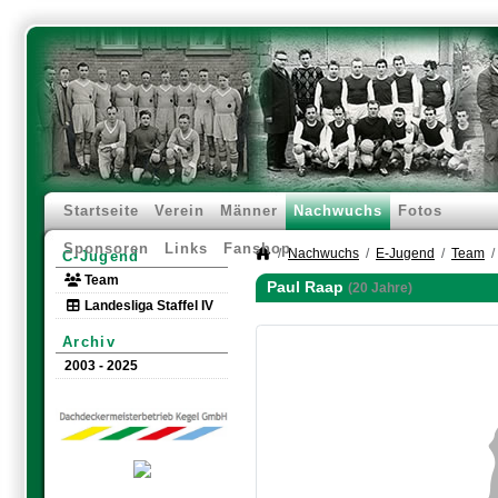
Startseite
Verein
Männer
Nachwuchs
Fotos
Sponsoren
Links
Fanshop
Nachwuchs
E-Jugend
Team
C-Jugend
Team
Paul Raap
(20 Jahre)
Landesliga Staffel IV
Archiv
2003 - 2025