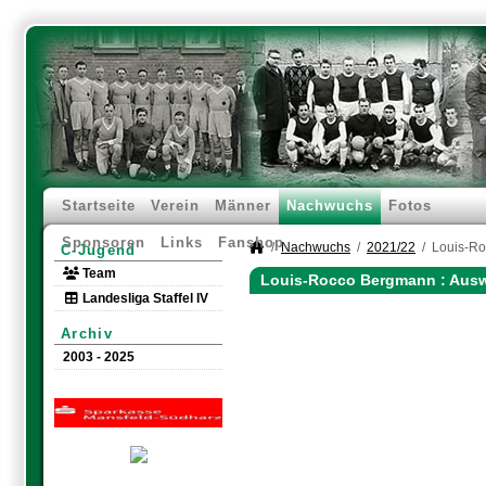
Startseite
Verein
Männer
Nachwuchs
Fotos
Sponsoren
Links
Fanshop
Nachwuchs
2021/22
Louis-R
C-Jugend
Team
Louis-Rocco Bergmann : Aus
Landesliga Staffel IV
Archiv
2003 - 2025