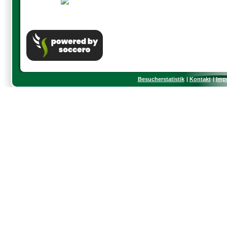
Besucherstatistik
Kontakt
Imp