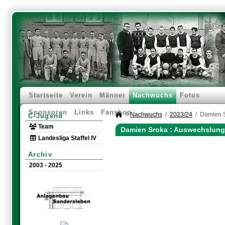
Startseite
Verein
Männer
Nachwuchs
Fotos
Sponsoren
Links
Fanshop
Nachwuchs
2023/24
Damien 
C-Jugend
Team
Damien Sroka : Auswechslung
Landesliga Staffel IV
Archiv
2003 - 2025