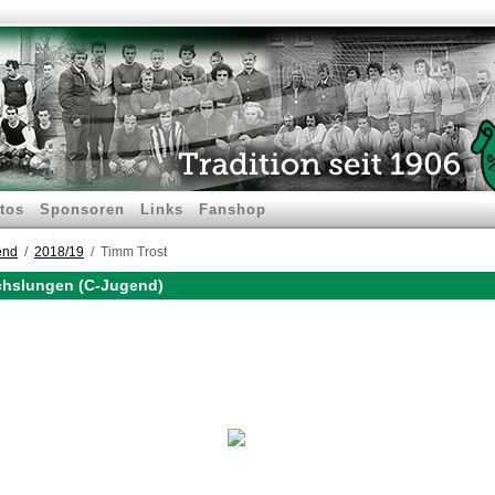
tos
Sponsoren
Links
Fanshop
end
2018/19
Timm Trost
chslungen (C-Jugend)