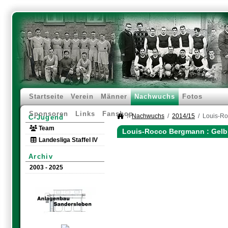
Startseite
Verein
Männer
Nachwuchs
Fotos
Sponsoren
Links
Fanshop
Nachwuchs
2014/15
Louis-R
C-Jugend
Team
Louis-Rocco Bergmann : Gelb
Landesliga Staffel IV
Archiv
2003 - 2025