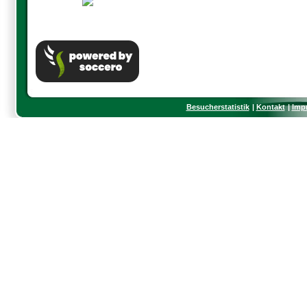
Besucherstatistik
Kontakt
Imp