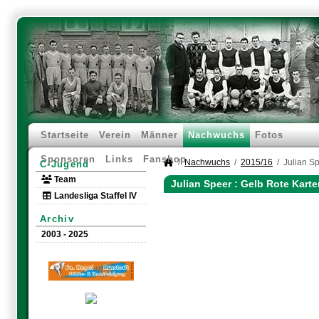
Startseite
Verein
Männer
Nachwuchs
Fotos
Sponsoren
Links
Fanshop
Nachwuchs
2015/16
Julian S
C-Jugend
Team
Julian Speer : Gelb Rote Kart
Landesliga Staffel IV
Archiv
2003 - 2025