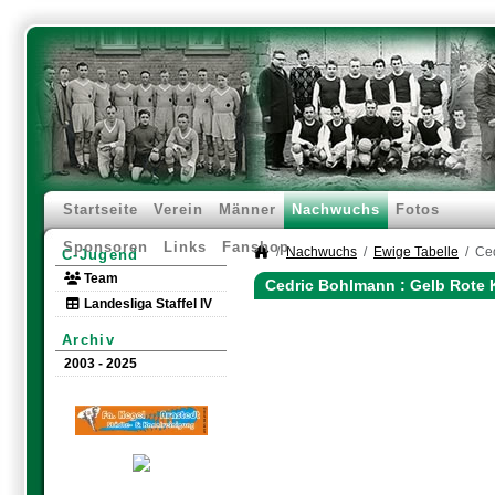
Startseite
Verein
Männer
Nachwuchs
Fotos
Sponsoren
Links
Fanshop
Nachwuchs
Ewige Tabelle
Ce
C-Jugend
Team
Cedric Bohlmann : Gelb Rote 
Landesliga Staffel IV
Archiv
2003 - 2025