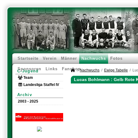
Startseite
Verein
Männer
Nachwuchs
Fotos
Sponsoren
Links
Fanshop
Nachwuchs
Ewige Tabelle
Lu
C-Jugend
Team
Lucas Bohlmann : Gelb Rote K
Landesliga Staffel IV
Archiv
2003 - 2025