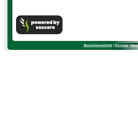
Besucherstatistik
Kontakt
Imp