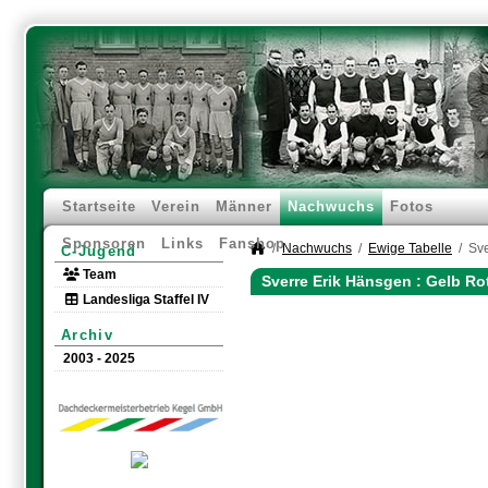
Startseite
Verein
Männer
Nachwuchs
Fotos
Sponsoren
Links
Fanshop
Nachwuchs
Ewige Tabelle
Sve
C-Jugend
Team
Sverre Erik Hänsgen : Gelb Ro
Landesliga Staffel IV
Archiv
2003 - 2025