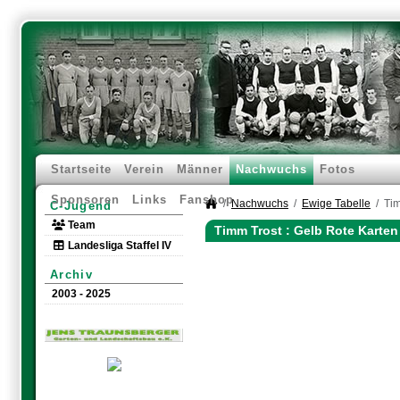
Startseite
Verein
Männer
Nachwuchs
Fotos
Sponsoren
Links
Fanshop
Nachwuchs
Ewige Tabelle
Tim
C-Jugend
Team
Timm Trost : Gelb Rote Karte
Landesliga Staffel IV
Archiv
2003 - 2025