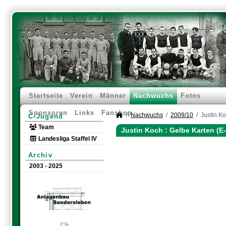
Startseite
Verein
Männer
Nachwuchs
Fotos
Sponsoren
Links
Fanshop
Nachwuchs
2009/10
Justin K
C-Jugend
Team
Justin Koch : Gelbe Karten (E
Landesliga Staffel IV
Archiv
2003 - 2025