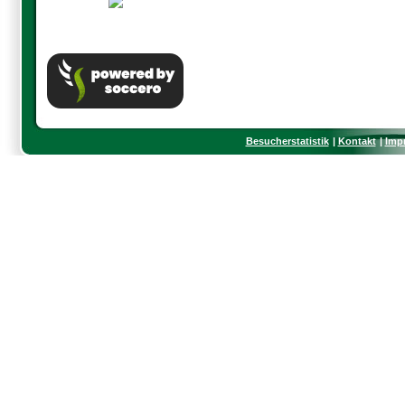
Besucherstatistik
Kontakt
Imp