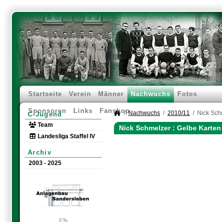
Startseite
Verein
Männer
Nachwuchs
Fotos
Sponsoren
Links
Fanshop
Nachwuchs
2010/11
Nick Sch
C-Jugend
Team
Nick Schmelzer : Gelbe Karte
Landesliga Staffel IV
Archiv
2003 - 2025