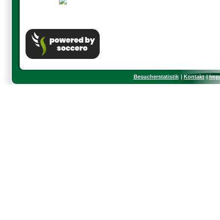
Besucherstatistik
Kontakt
Imp