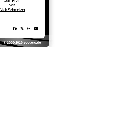
zum Profil
von
Nick Schmelzer
© 2006-2026
soccero.de