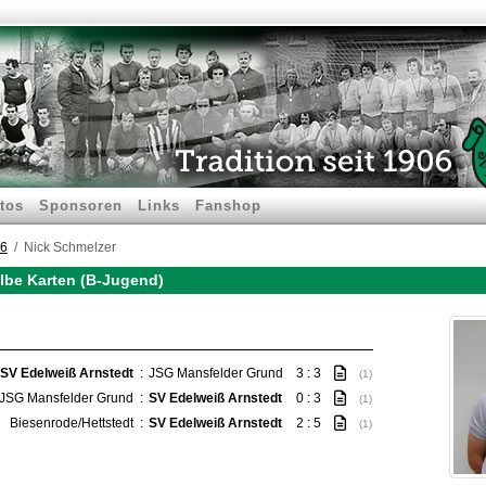
tos
Sponsoren
Links
Fanshop
16
Nick Schmelzer
elbe Karten (B-Jugend)
SV Edelweiß Arnstedt
:
JSG Mansfelder Grund
3 : 3
(1)
JSG Mansfelder Grund
:
SV Edelweiß Arnstedt
0 : 3
(1)
Biesenrode/Hettstedt
:
SV Edelweiß Arnstedt
2 : 5
(1)