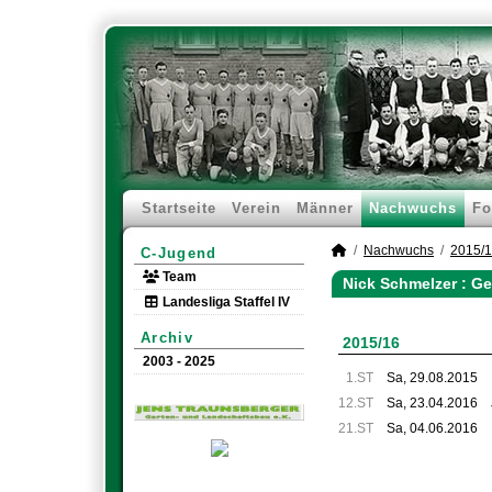
Startseite
Verein
Männer
Nachwuchs
Fo
Nachwuchs
2015/
C-Jugend
Team
Nick Schmelzer : G
Landesliga Staffel IV
Archiv
2015/16
2003 - 2025
1.ST
Sa, 29.08.2015
12.ST
Sa, 23.04.2016
21.ST
Sa, 04.06.2016