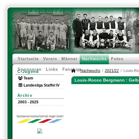
Startseite
Verein
Männer
Nachwuchs
Fotos
Sponsoren
Links
Fanshop
Nachwuchs
2021/22
Louis-R
C-Jugend
Team
Louis-Rocco Bergmann : Gelb
Landesliga Staffel IV
Archiv
2003 - 2025