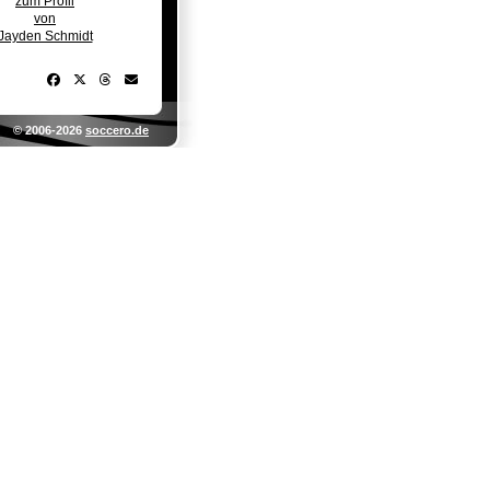
zum Profil
von
Jayden Schmidt
© 2006-2026
soccero.de