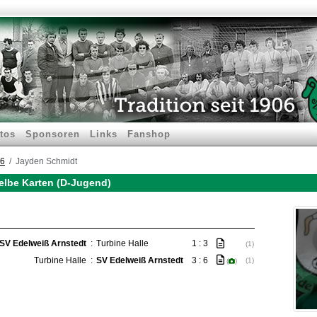
tos
Sponsoren
Links
Fanshop
26
Jayden Schmidt
elbe Karten (D-Jugend)
SV Edelweiß Arnstedt
:
Turbine Halle
1 : 3
(1)
Turbine Halle
:
SV Edelweiß Arnstedt
3 : 6
(1)
(
)