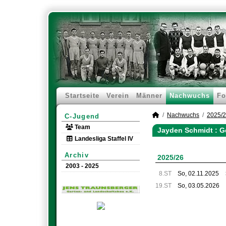
Startseite
Verein
Männer
Nachwuchs
Fo
Nachwuchs
2025/
C-Jugend
Team
Jayden Schmidt : G
Landesliga Staffel IV
Archiv
2025/26
2003 - 2025
8.ST
So, 02.11.2025
19.ST
So, 03.05.2026