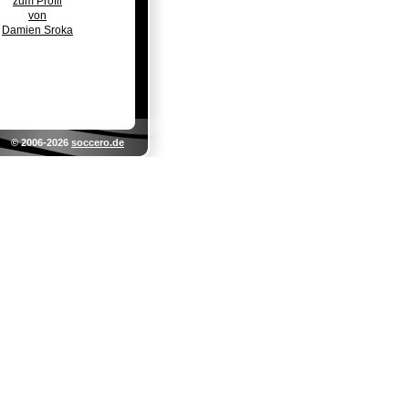
zum Profil
von
Damien Sroka
© 2006-2026
soccero.de