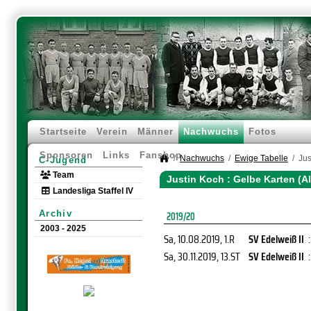
Startseite
Verein
Männer
Nachwuchs
Fotos
Sponsoren
Links
Fanshop
Nachwuchs
Ewige Tabelle
Jus
C-Jugend
Team
Justin Koch : Gelbe Karten (A
Landesliga Staffel IV
Archiv
2019/20
2003 - 2025
Sa, 10.08.2019
, 1.R
SV Edelweiß II
:
Sa, 30.11.2019
, 13.ST
SV Edelweiß II
: