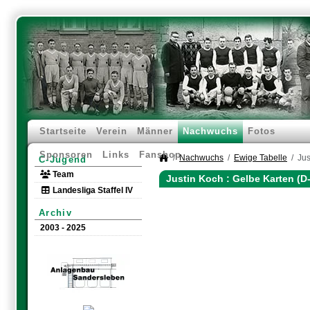
Startseite
Verein
Männer
Nachwuchs
Fotos
Sponsoren
Links
Fanshop
Nachwuchs
Ewige Tabelle
Jus
C-Jugend
Team
Justin Koch : Gelbe Karten (
Landesliga Staffel IV
Archiv
2003 - 2025