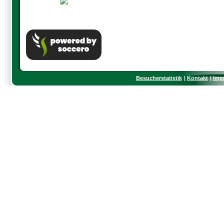
Besucherstatistik
Kontakt
Imp