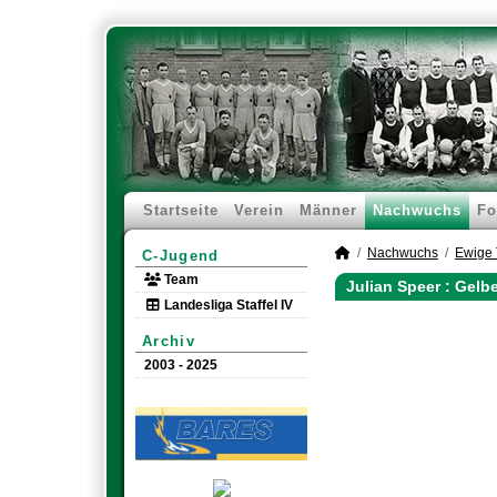
Startseite
Verein
Männer
Nachwuchs
Fo
Nachwuchs
Ewige 
C-Jugend
Team
Julian Speer : Gelb
Landesliga Staffel IV
Archiv
2003 - 2025