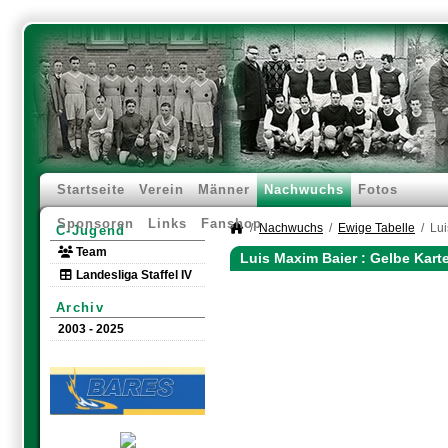
Startseite
Verein
Männer
Nachwuchs
Fotos
Sponsoren
Links
Fanshop
Nachwuchs
Ewige Tabelle
Lui
C-Jugend
Team
Luis Maxim Baier : Gelbe Kart
Landesliga Staffel IV
Archiv
2003 - 2025