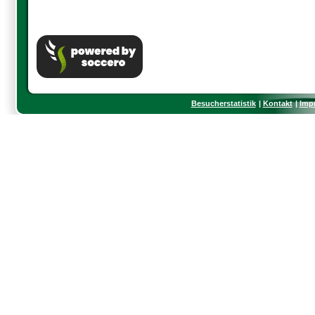
Besucherstatistik
Kontakt
Imp