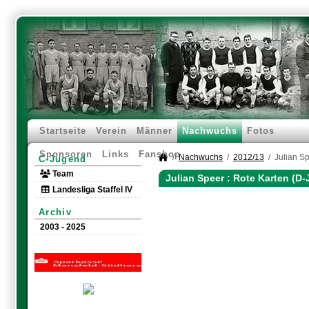
Startseite
Verein
Männer
Nachwuchs
Fotos
Sponsoren
Links
Fanshop
Nachwuchs
2012/13
Julian S
C-Jugend
Team
Julian Speer : Rote Karten (D
Landesliga Staffel IV
Archiv
2003 - 2025