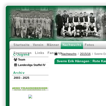
Startseite
Verein
Männer
Nachwuchs
Fotos
Sponsoren
Links
Fanshop
Nachwuchs
2015/16
Sverre E
C-Jugend
Team
Sverre Erik Hänsgen : Rote Ka
Landesliga Staffel IV
Archiv
2003 - 2025