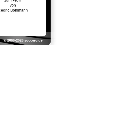
zum Profil
von
edric Bohlmann
© 2006-2026
soccero.de