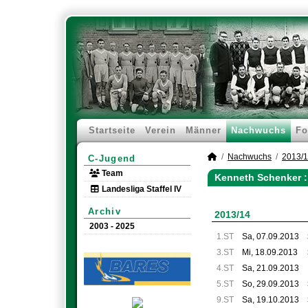
Startseite
Verein
Männer
Nachwuchs
Fo
Nachwuchs
2013/
C-Jugend
Team
Kenneth Schenker :
Landesliga Staffel IV
Archiv
2013/14
2003 - 2025
1.ST
Sa, 07.09.2013
3.ST
Mi, 18.09.2013
4.ST
Sa, 21.09.2013
5.ST
So, 29.09.2013
9.ST
Sa, 19.10.2013