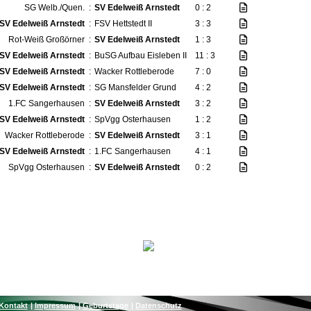
SG Welb./Quen.
:
SV Edelweiß Arnstedt
0 : 2
SV Edelweiß Arnstedt
:
FSV Hettstedt II
3 : 3
Rot-Weiß Großörner
:
SV Edelweiß Arnstedt
1 : 3
SV Edelweiß Arnstedt
:
BuSG Aufbau Eisleben II
11 : 3
SV Edelweiß Arnstedt
:
Wacker Rottleberode
7 : 0
SV Edelweiß Arnstedt
:
SG Mansfelder Grund
4 : 2
1.FC Sangerhausen
:
SV Edelweiß Arnstedt
3 : 2
SV Edelweiß Arnstedt
:
SpVgg Osterhausen
1 : 2
Wacker Rottleberode
:
SV Edelweiß Arnstedt
3 : 1
SV Edelweiß Arnstedt
:
1.FC Sangerhausen
4 : 1
SpVgg Osterhausen
:
SV Edelweiß Arnstedt
0 : 2
Kontakt
Impressum
Geburtstage
Datenschutz