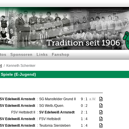
tos
Sponsoren
Links
Fanshop
14
Kenneth Schenker
 Spiele (E-Jugend)
SV Edelweiß Arnstedt
:
SG Mansfelder Grund II
9 : 1
a.W.
SV Edelweiß Arnstedt
:
SG Welb./Quen.
0 : 2
FSV Hettstedt II
:
SV Edelweiß Arnstedt
2 : 1
SV Edelweiß Arnstedt
:
FSV Hettstedt
1 : 4
SV Edelweiß Arnstedt
:
Teutonia Siersleben
1 : 4