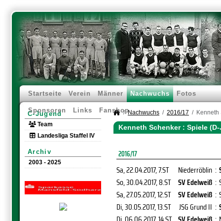
Startseite
Verein
Männer
Nachwuchs
Fotos
Sponsoren
Links
Fanshop
Nachwuchs
2016/17
Kenneth
C-Jugend
Team
Kenneth Schenker : Spiele (D
Landesliga Staffel IV
Archiv
2016/17
2003 - 2025
Sa, 22.04.2017
, 7.ST
Niederröblin
:
So, 30.04.2017
, 8.ST
SV Edelweiß
:
Sa, 27.05.2017
, 12.ST
SV Edelweiß
:
Di, 30.05.2017
, 13.ST
JSG Grund II
:
Di, 06.06.2017
, 14.ST
SV Edelweiß
: