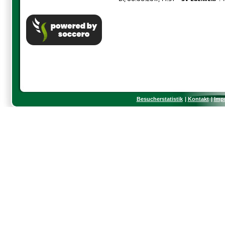
Besucherstatistik
Kontakt
Imp