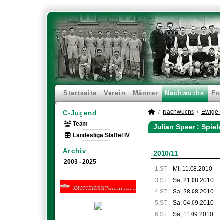
Startseite
Verein
Männer
Nachwuchs
Fo
Nachwuchs
Ewige 
C-Jugend
Team
Julian Speer : Spie
Landesliga Staffel IV
Archiv
2010/11
2003 - 2025
1.ST
Mi, 11.08.2010
3.ST
Sa, 21.08.2010
4.ST
Sa, 28.08.2010
5.ST
Sa, 04.09.2010
6.ST
Sa, 11.09.2010