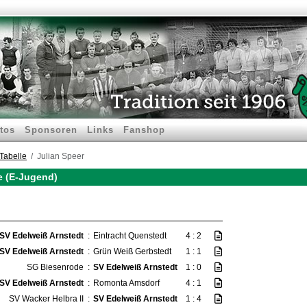
tos
Sponsoren
Links
Fanshop
Tabelle
Julian Speer
le (E-Jugend)
SV Edelweiß Arnstedt
:
Eintracht Quenstedt
4 : 2
SV Edelweiß Arnstedt
:
Grün Weiß Gerbstedt
1 : 1
SG Biesenrode
:
SV Edelweiß Arnstedt
1 : 0
SV Edelweiß Arnstedt
:
Romonta Amsdorf
4 : 1
SV Wacker Helbra II
:
SV Edelweiß Arnstedt
1 : 4