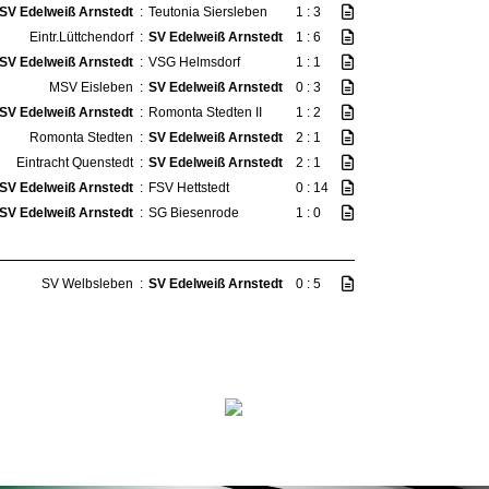
SV Edelweiß Arnstedt
:
Teutonia Siersleben
1 : 3
Eintr.Lüttchendorf
:
SV Edelweiß Arnstedt
1 : 6
SV Edelweiß Arnstedt
:
VSG Helmsdorf
1 : 1
MSV Eisleben
:
SV Edelweiß Arnstedt
0 : 3
SV Edelweiß Arnstedt
:
Romonta Stedten II
1 : 2
Romonta Stedten
:
SV Edelweiß Arnstedt
2 : 1
Eintracht Quenstedt
:
SV Edelweiß Arnstedt
2 : 1
SV Edelweiß Arnstedt
:
FSV Hettstedt
0 : 14
SV Edelweiß Arnstedt
:
SG Biesenrode
1 : 0
SV Welbsleben
:
SV Edelweiß Arnstedt
0 : 5