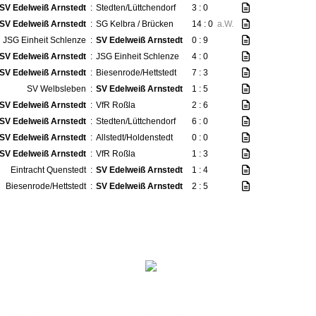
SV Edelweiß Arnstedt
:
Stedten/Lüttchendorf
3 : 0
SV Edelweiß Arnstedt
:
SG Kelbra / Brücken
14 : 0
a.W.
JSG Einheit Schlenze
:
SV Edelweiß Arnstedt
0 : 9
SV Edelweiß Arnstedt
:
JSG Einheit Schlenze
4 : 0
SV Edelweiß Arnstedt
:
Biesenrode/Hettstedt
7 : 3
SV Welbsleben
:
SV Edelweiß Arnstedt
1 : 5
SV Edelweiß Arnstedt
:
VfR Roßla
2 : 6
SV Edelweiß Arnstedt
:
Stedten/Lüttchendorf
6 : 0
SV Edelweiß Arnstedt
:
Allstedt/Holdenstedt
0 : 0
SV Edelweiß Arnstedt
:
VfR Roßla
1 : 3
Eintracht Quenstedt
:
SV Edelweiß Arnstedt
1 : 4
Biesenrode/Hettstedt
:
SV Edelweiß Arnstedt
2 : 5