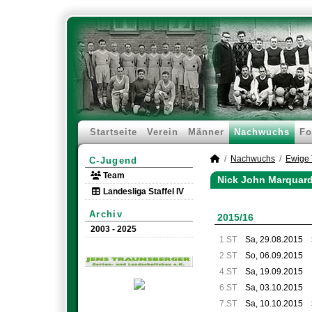
Startseite
Verein
Männer
Nachwuchs
Fo
Nachwuchs
Ewige 
C-Jugend
Team
Nick John Marquardt
Landesliga Staffel IV
Archiv
2015/16
2003 - 2025
1.ST
Sa, 29.08.2015
2.ST
So, 06.09.2015
4.ST
Sa, 19.09.2015
6.ST
Sa, 03.10.2015
7.ST
Sa, 10.10.2015