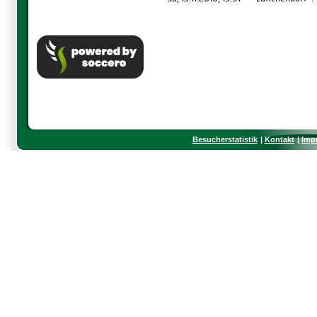
Besucherstatistik
Kontakt
Imp