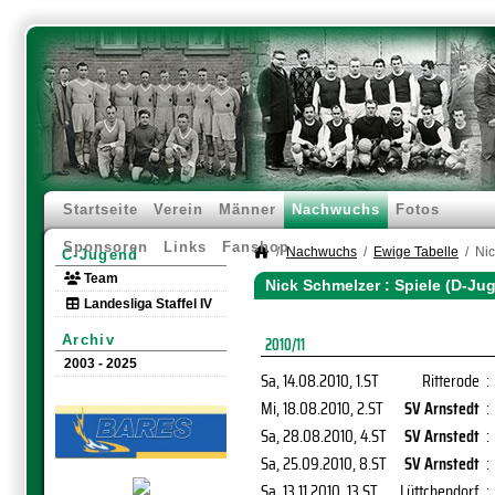
Startseite
Verein
Männer
Nachwuchs
Fotos
Sponsoren
Links
Fanshop
Nachwuchs
Ewige Tabelle
Ni
C-Jugend
Team
Nick Schmelzer : Spiele (D-Ju
Landesliga Staffel IV
Archiv
2010/11
2003 - 2025
Sa, 14.08.2010
, 1.ST
Ritterode
:
Mi, 18.08.2010
, 2.ST
SV Arnstedt
:
Sa, 28.08.2010
, 4.ST
SV Arnstedt
:
Sa, 25.09.2010
, 8.ST
SV Arnstedt
:
Sa, 13.11.2010
, 13.ST
Lüttchendorf
: