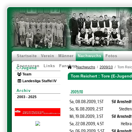
Startseite
Verein
Männer
Nachwuchs
Fotos
Sponsoren
Links
Fanshop
Nachwuchs
2009/10
Tom Reic
C-Jugend
Team
Tom Reichert : Tore (E-Jugend
Landesliga Staffel IV
Archiv
2009/10
2003 - 2025
Sa, 08.08.2009
, 1.ST
SV Arnstedt
So, 16.08.2009
, 2.ST
Stedten
Mi, 19.08.2009
, 3.ST
SV Arnstedt
Sa, 22.08.2009
, 4.ST
Helbra
So, 06.09.2009
, 5.ST
SV Arnstedt