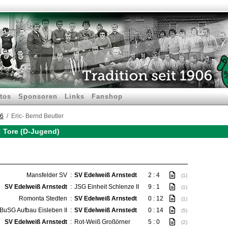
tos
Sponsoren
Links
Fanshop
16
Eric- Bernd Beutler
 : Tore (D-Jugend)
Mansfelder SV
:
SV Edelweiß Arnstedt
2 : 4
(1)
SV Edelweiß Arnstedt
:
JSG Einheit Schlenze II
9 : 1
(1)
Romonta Stedten
:
SV Edelweiß Arnstedt
0 : 12
(1)
BuSG Aufbau Eisleben II
:
SV Edelweiß Arnstedt
0 : 14
(5)
SV Edelweiß Arnstedt
:
Rot-Weiß Großörner
5 : 0
(2)