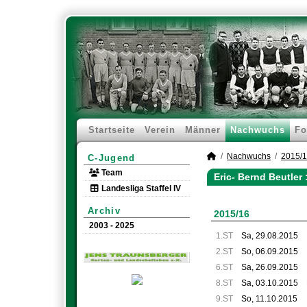
Startseite
Verein
Männer
Nachwuchs
Fo
Nachwuchs
2015/
C-Jugend
Team
Eric- Bernd Beutler
Landesliga Staffel IV
Archiv
2015/16
2003 - 2025
1.ST
Sa, 29.08.2015
2.ST
So, 06.09.2015
6.ST
Sa, 26.09.2015
8.ST
Sa, 03.10.2015
9.ST
So, 11.10.2015