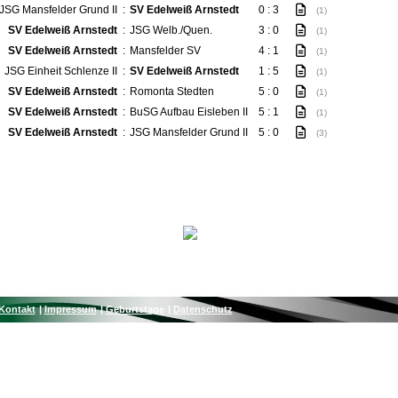
JSG Mansfelder Grund II
:
SV Edelweiß Arnstedt
0 : 3
(1)
SV Edelweiß Arnstedt
:
JSG Welb./Quen.
3 : 0
(1)
SV Edelweiß Arnstedt
:
Mansfelder SV
4 : 1
(1)
JSG Einheit Schlenze II
:
SV Edelweiß Arnstedt
1 : 5
(1)
SV Edelweiß Arnstedt
:
Romonta Stedten
5 : 0
(1)
SV Edelweiß Arnstedt
:
BuSG Aufbau Eisleben II
5 : 1
(1)
SV Edelweiß Arnstedt
:
JSG Mansfelder Grund II
5 : 0
(3)
Kontakt
Impressum
Geburtstage
Datenschutz