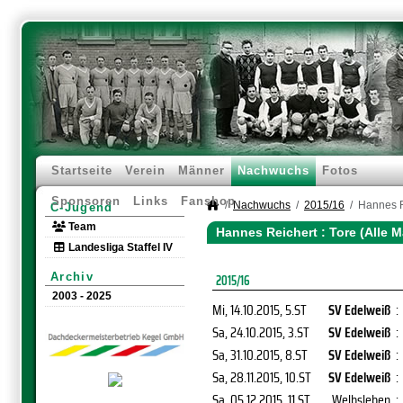
Startseite
Verein
Männer
Nachwuchs
Fotos
Sponsoren
Links
Fanshop
Nachwuchs
2015/16
Hannes R
C-Jugend
Team
Hannes Reichert : Tore (Alle 
Landesliga Staffel IV
Archiv
2015/16
2003 - 2025
Mi, 14.10.2015
, 5.ST
SV Edelweiß
:
Sa, 24.10.2015
, 3.ST
SV Edelweiß
:
Sa, 31.10.2015
, 8.ST
SV Edelweiß
:
Sa, 28.11.2015
, 10.ST
SV Edelweiß
:
Sa, 05.12.2015
, 11.ST
Welbsleben
: