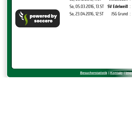
Sa, 05.03.2016
, 13.ST
SV Edelweiß
:
Sa, 23.04.2016
, 12.ST
JSG Grund
:
Besucherstatistik
Kontakt
Imp