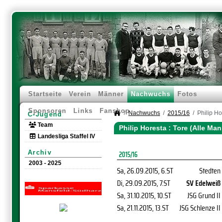
Startseite
Verein
Männer
Nachwuchs
Fotos
Sponsoren
Links
Fanshop
Nachwuchs
2015/16
Philip Ho
C-Jugend
Team
Philip Horesta : Tore (Alle Ma
Landesliga Staffel IV
Archiv
2015/16
2003 - 2025
Sa, 26.09.2015
, 6.ST
Stedten
Di, 29.09.2015
, 7.ST
SV Edelweiß
Sa, 31.10.2015
, 10.ST
JSG Grund II
Sa, 21.11.2015
, 13.ST
JSG Schlenze II