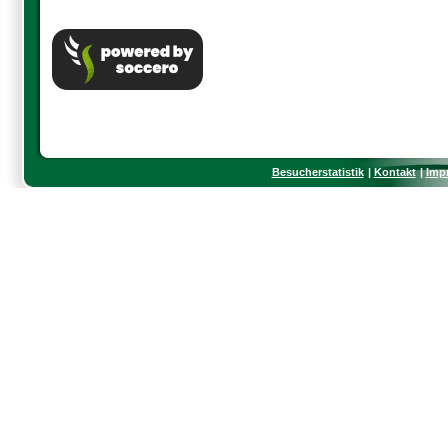
Besucherstatistik
Kontakt
Imp