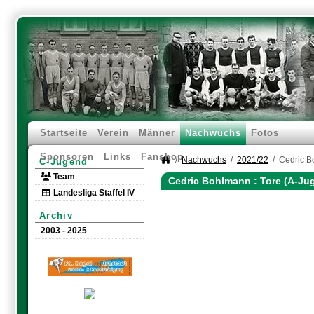
Startseite
Verein
Männer
Nachwuchs
Fotos
Sponsoren
Links
Fanshop
Nachwuchs
2021/22
Cedric 
C-Jugend
Team
Cedric Bohlmann : Tore (A-Ju
Landesliga Staffel IV
Archiv
2003 - 2025