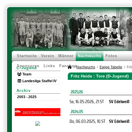
Startseite
Verein
Männer
Nachwuchs
Fotos
Sponsoren
Links
Fanshop
Nachwuchs
Ewige Tabelle
Fri
C-Jugend
Team
Fritz Heide : Tore (D-Jugend)
Landesliga Staffel IV
Archiv
2025/26
2003 - 2025
Sa, 16.05.2026
, 21.ST
SV Edelweiß
:
2024/25
Do, 06.03.2025
, 10.ST
SV Edelweiß
: