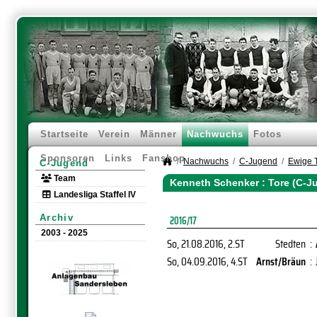
Startseite
Verein
Männer
Nachwuchs
Fotos
Sponsoren
Links
Fanshop
Nachwuchs
C-Jugend
Ewige 
C-Jugend
Team
Kenneth Schenker : Tore (C-J
Landesliga Staffel IV
Archiv
2016/17
2003 - 2025
So, 21.08.2016
, 2.ST
Stedten
:
So, 04.09.2016
, 4.ST
Arnst/Bräun
: