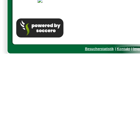
Besucherstatistik
Kontakt
Imp