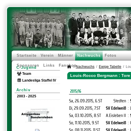
Startseite
Verein
Männer
Nachwuchs
Fotos
Sponsoren
Links
Fanshop
Nachwuchs
Ewige Tabelle
Lo
C-Jugend
Team
Louis-Rocco Bergmann : Tore
Landesliga Staffel IV
Archiv
2015/16
2003 - 2025
Sa, 26.09.2015
, 6.ST
Stedten
:
Di, 29.09.2015
, 7.ST
SV Edelweiß
:
Sa, 03.10.2015
, 8.ST
A.Eisleben II
:
So, 11.10.2015
, 9.ST
SV Edelweiß
:
So, 08.11.2015
, 11.ST
SV Edelweiß
: