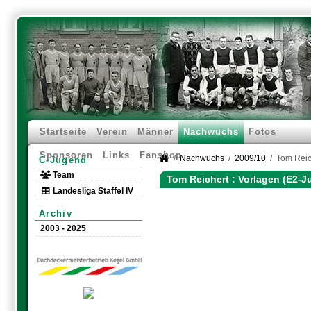
Startseite
Verein
Männer
Nachwuchs
Fotos
Sponsoren
Links
Fanshop
Nachwuchs
2009/10
Tom Reic
C-Jugend
Team
Tom Reichert : Vorlagen (E2-J
Landesliga Staffel IV
Archiv
2003 - 2025