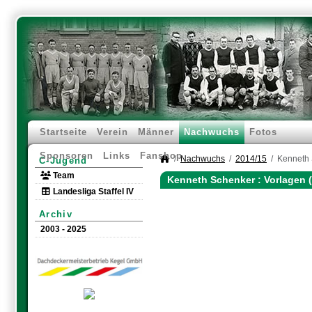
Startseite
Verein
Männer
Nachwuchs
Fotos
Sponsoren
Links
Fanshop
Nachwuchs
2014/15
Kenneth
C-Jugend
Team
Kenneth Schenker : Vorlagen 
Landesliga Staffel IV
Archiv
2003 - 2025