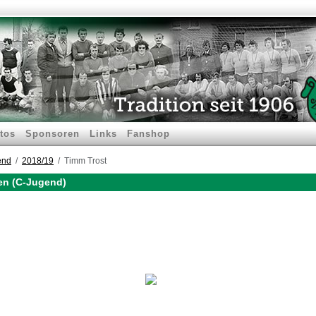
tos
Sponsoren
Links
Fanshop
end
2018/19
Timm Trost
gen (C-Jugend)