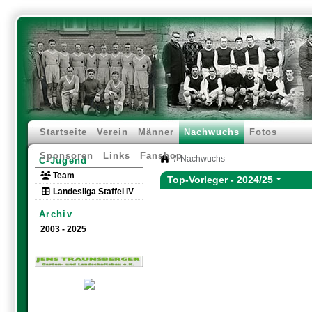
Startseite
Verein
Männer
Nachwuchs
Fotos
Sponsoren
Links
Fanshop
Nachwuchs
C-Jugend
Team
Top-Vorleger -
2024/25
Landesliga Staffel IV
Archiv
2003 - 2025