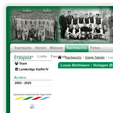
Startseite
Verein
Männer
Nachwuchs
Fotos
Sponsoren
Links
Fanshop
Nachwuchs
Ewige Tabelle
Lu
C-Jugend
Team
Lucas Bohlmann : Vorlagen (
Landesliga Staffel IV
Archiv
2003 - 2025