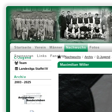
Startseite
Verein
Männer
Nachwuchs
Fotos
Sponsoren
Links
Fanshop
Nachwuchs
Archiv
D-Jugend
C-Jugend
Team
Maximilian Willer
Landesliga Staffel IV
Archiv
2003 - 2025